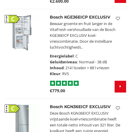
€2.600,00
Bosch KGE36EICP EXCLUSIV
C
Bewaar groente en fruit langer in de
VitaFresh vershoudlade van de Bosch
KGE36EICP EXCLUSIV koel-
vriescombinatie. Door de instelbare
luchtvochtigheids..
Energielabel
: C
Geluidsniveau
: Normaal - 38 dB
Inhoud
: 214 l koelen + 88 l vriezen
Kleur
: RVS
€779,00
Bosch KGN36EICF EXCLUSIV
C
Deze Bosch KGN36EICF EXCLUSIV
vrijstaande koel-vriescombinatie heeft
een totale netto inhoud van 321 liter. De
koelkast heeft een zuinig energiel..