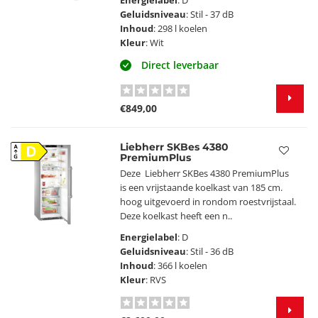
Energielabel
: D
Geluidsniveau
: Stil - 37 dB
Inhoud
: 298 l koelen
Kleur
: Wit
Direct leverbaar
€849,00
Liebherr SKBes 4380
D
PremiumPlus
Deze Liebherr SKBes 4380 PremiumPlus
is een vrijstaande koelkast van 185 cm.
hoog uitgevoerd in rondom roestvrijstaal.
Deze koelkast heeft een n..
Energielabel
: D
Geluidsniveau
: Stil - 36 dB
Inhoud
: 366 l koelen
Kleur
: RVS