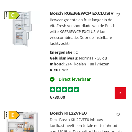
Bosch KGE36EWCP EXCLUSIV
C
Bewaar groente en fruit langer in de
VitaFresh vershoudlade van de Bosch
witte KGE36EWCP EXCLUSIV koel-
vriescombinatie. Door de instelbare
luchtvochti..
Energielabel
: C
Geluidsniveau
: Normaal - 38 dB
Inhoud
: 214 l koelen + 88 l vriezen
Kleur
: Wit
Direct leverbaar
€739,00
Bosch KIL22VFE0
E
Deze Bosch KIL22VFE0 inbouw
koelkast heeft een totale netto inhoud
van 119 liter. De koelkast heeft een zuinig