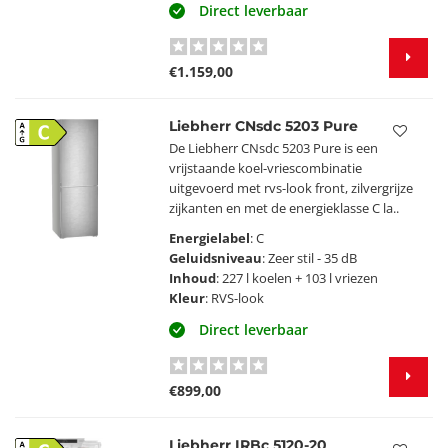
Direct leverbaar
€1.159,00
Liebherr CNsdc 5203 Pure
C
De Liebherr CNsdc 5203 Pure is een
vrijstaande koel-vriescombinatie
uitgevoerd met rvs-look front, zilvergrijze
zijkanten en met de energieklasse C la..
Energielabel
: C
Geluidsniveau
: Zeer stil - 35 dB
Inhoud
: 227 l koelen + 103 l vriezen
Kleur
: RVS-look
Direct leverbaar
€899,00
Liebherr IRBc 5120-20