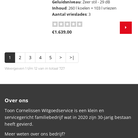
Geluidsniveau
: Zeer stil - 29 dB
Inhoud
: 260 l koelen + 103 l vriezen
Aantal vrieslades
: 3
€1.639,00
1
2
3
4
5
>
>|
Weergeven 1 t/m 12 van in totaal 727
Over ons
Toon Cornelissen Witgoedservice is een klein en
servicegericht familiebedrijf wat in 2020 zijn 30-jarig bestaan
heeft gevierd.
Meer weten over ons bedrijf?