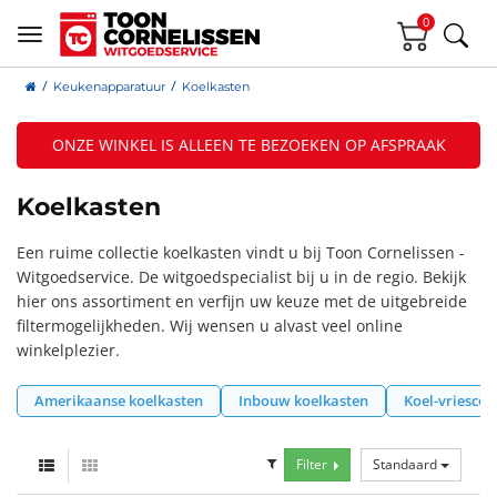
0
Keukenapparatuur
Koelkasten
ONZE WINKEL IS ALLEEN TE BEZOEKEN OP AFSPRAAK
Koelkasten
Een ruime collectie koelkasten vindt u bij Toon Cornelissen -
Witgoedservice. De witgoedspecialist bij u in de regio. Bekijk
hier ons assortiment en verfijn uw keuze met de uitgebreide
filtermogelijkheden. Wij wensen u alvast veel online
winkelplezier.
Amerikaanse koelkasten
Inbouw koelkasten
Koel-vriesco
Filter
Standaard