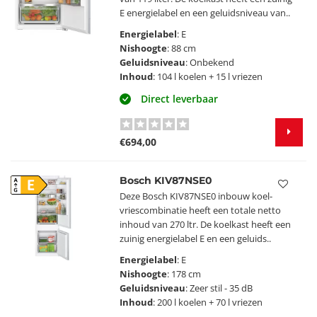
E energielabel en een geluidsniveau van..
Energielabel
: E
Nishoogte
: 88 cm
Geluidsniveau
: Onbekend
Inhoud
: 104 l koelen + 15 l vriezen
Direct leverbaar
€694,00
Bosch KIV87NSE0
E
Deze Bosch KIV87NSE0 inbouw koel-
vriescombinatie heeft een totale netto
inhoud van 270 ltr. De koelkast heeft een
zuinig energielabel E en een geluids..
Energielabel
: E
Nishoogte
: 178 cm
Geluidsniveau
: Zeer stil - 35 dB
Inhoud
: 200 l koelen + 70 l vriezen