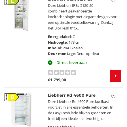
C
Deze Liebherr IRBc 5120-20
combineert geavanceerde
koeltechnologie met elegant design voor
een optimale voedselbewaring. Dankzij
het BioFresh 0°C-..
Energielabel
: C
Nishoogte
: 178 cm
Inhoud
: 294 l koelen
Deur montage
: Deur-op-deur
Direct leverbaar
€1.799,00
Liebherr Rd 4600 Pure
D
Deze Liebherr Rd 4600 Pure koelkast
voorziet in alle essentiële behoeften. In
de EasyFresh lade blijven groenten en
fruit bij een ideale luchtvochtigh..