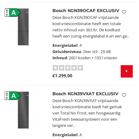
Bosch KGN39OCAF EXCLUSIV
A
Deze Bosch KGN39OCAF vrijstaande
koel-vriescombinatie heeft een totale
netto inhoud van 363 ltr. De koelkast
heeft een zuinig energielabel A en een ge..
Energielabel
: A
Geluidsniveau
: Zeer stil - 29 dB
Inhoud
: 260 l koelen + 103 l vriezen
€1.299,00
Bosch KGN39VXAT EXCLUSIV
A
Deze Bosch KGN39VXAT vrijstaande
koel-vriescombinatie biedt het gemak
van Total No Frost, een hoogwaardig
VitaFresh bewaarsysteem voor een
langere ver..
Energielabel
: A