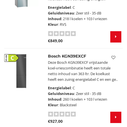
Energielabel
: C
Geluidsniveau
: Zeer stil - 35 dB
Inhoud
: 218 l koelen + 103 l vriezen
Kleur
: RVS
€849,00
Bosch KGN39EXCF
C
Deze Bosch KGN39EXCF vrijstaande
koel-vriescombinatie heeft een totale
netto inhoud van 363 ltr. De koelkast
heeft een zuinig energielabel C en een ge..
Energielabel
: C
Geluidsniveau
: Zeer stil - 35 dB
Inhoud
: 260 l koelen + 103 l vriezen
Kleur
: Blacksteel
€927,00