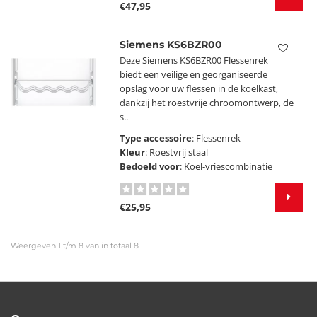
€47,95
Siemens KS6BZR00
Deze Siemens KS6BZR00 Flessenrek
biedt een veilige en georganiseerde
opslag voor uw flessen in de koelkast,
dankzij het roestvrije chroomontwerp, de
s..
Type accessoire
: Flessenrek
Kleur
: Roestvrij staal
Bedoeld voor
: Koel-vriescombinatie
€25,95
Weergeven 1 t/m 8 van in totaal 8