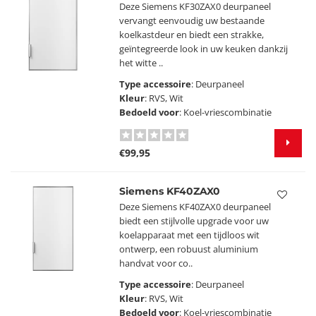
Deze Siemens KF30ZAX0 deurpaneel
vervangt eenvoudig uw bestaande
koelkastdeur en biedt een strakke,
geïntegreerde look in uw keuken dankzij
het witte ..
Type accessoire
: Deurpaneel
Kleur
: RVS, Wit
Bedoeld voor
: Koel-vriescombinatie
€99,95
Siemens KF40ZAX0
Deze Siemens KF40ZAX0 deurpaneel
biedt een stijlvolle upgrade voor uw
koelapparaat met een tijdloos wit
ontwerp, een robuust aluminium
handvat voor co..
Type accessoire
: Deurpaneel
Kleur
: RVS, Wit
Bedoeld voor
: Koel-vriescombinatie