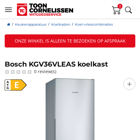
0
Keukenapparatuur
Koelkasten
Koel-vriescombinaties
ONZE WINKEL IS ALLEEN TE BEZOEKEN OP AFSPRAAK
Bosch KGV36VLEAS koelkast
0 review(s)
+
E