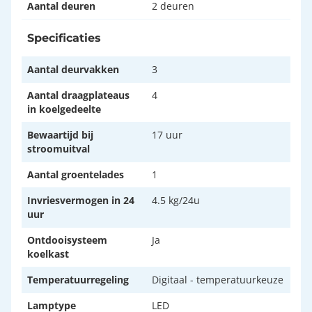
Aantal deuren
2 deuren
Specificaties
Aantal deurvakken
3
Aantal draagplateaus
4
in koelgedeelte
Bewaartijd bij
17 uur
stroomuitval
Aantal groentelades
1
Invriesvermogen in 24
4.5 kg/24u
uur
Ontdooisysteem
Ja
koelkast
Temperatuurregeling
Digitaal - temperatuurkeuze
Lamptype
LED