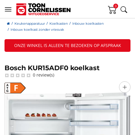
0
Keukenapparatuur
Koelkasten
Inbouw koelkasten
Inbouw koelkast zonder vriesvak
ONZE WINKEL IS ALLEEN TE BEZOEKEN OP AFSPRAAK
Bosch KUR15ADF0 koelkast
0 review(s)
+
F