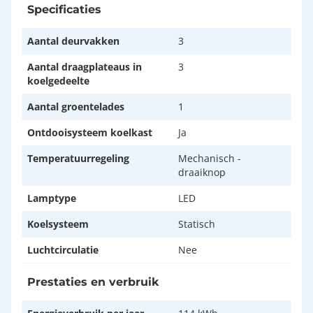
Specificaties
Aantal deurvakken
3
Aantal draagplateaus in
3
koelgedeelte
Aantal groentelades
1
Ontdooisysteem koelkast
Ja
Temperatuurregeling
Mechanisch -
draaiknop
Lamptype
LED
Koelsysteem
Statisch
Luchtcirculatie
Nee
Prestaties en verbruik