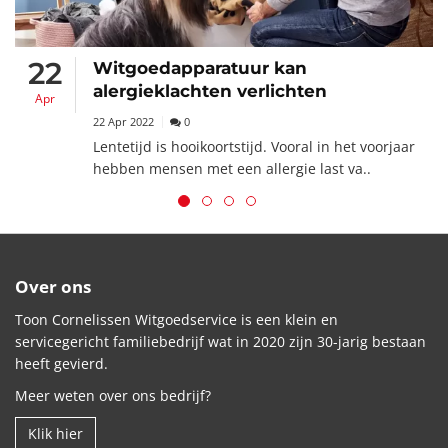
22
Witgoedapparatuur kan
alergieklachten verlichten
Apr
22 Apr 2022
0
Lentetijd is hooikoortstijd. Vooral in het voorjaar
hebben mensen met een allergie last va..
Over ons
Toon Cornelissen Witgoedservice is een klein en
servicegericht familiebedrijf wat in 2020 zijn 30-jarig bestaan
heeft gevierd.
Meer weten over ons bedrijf?
Klik hier