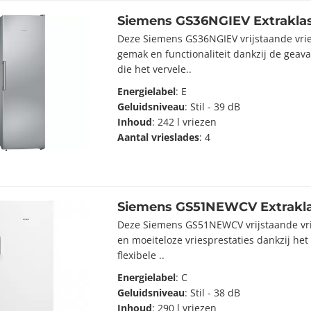
Siemens GS36NGIEV Extrakla
Deze Siemens GS36NGIEV vrijstaande vries
gemak en functionaliteit dankzij de geav
die het vervele..
Energielabel
: E
Geluidsniveau
: Stil - 39 dB
Inhoud
: 242 l vriezen
Aantal vrieslades
: 4
Siemens GS51NEWCV Extrakl
Deze Siemens GS51NEWCV vrijstaande vries
en moeiteloze vriesprestaties dankzij he
flexibele ..
Energielabel
: C
Geluidsniveau
: Stil - 38 dB
Inhoud
: 290 l vriezen