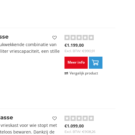
sse
ukwekkende combinatie van
€1.199,00
iter vriescapaciteit, een stille
Excl. BTW: €990,91
Meer info
Vergelijk product
asse
rieskast voor wie stopt met
€1.099,00
teloos bewaren. Dankzij de
Excl. BTW: €908,26