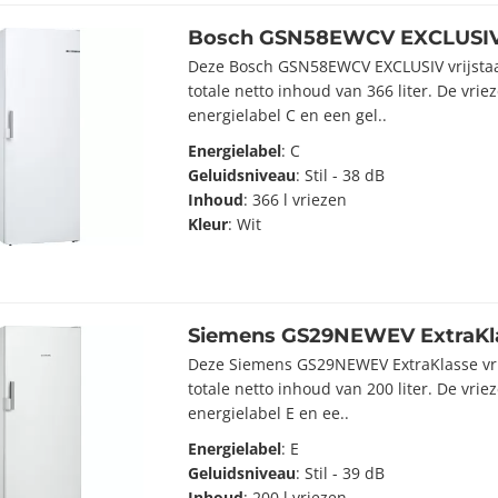
Bosch GSN58EWCV EXCLUSI
Deze Bosch GSN58EWCV EXCLUSIV vrijstaa
totale netto inhoud van 366 liter. De vrie
energielabel C en een gel..
Energielabel
: C
Geluidsniveau
: Stil - 38 dB
Inhoud
: 366 l vriezen
Kleur
: Wit
Siemens GS29NEWEV ExtraKl
Deze Siemens GS29NEWEV ExtraKlasse vrij
totale netto inhoud van 200 liter. De vrie
energielabel E en ee..
Energielabel
: E
Geluidsniveau
: Stil - 39 dB
Inhoud
: 200 l vriezen