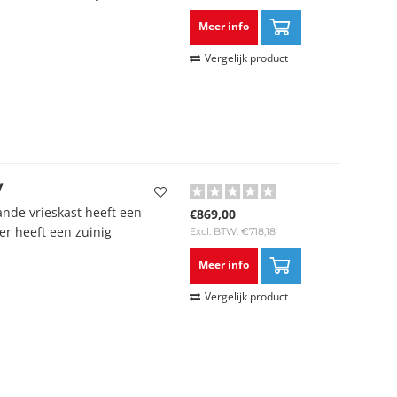
Meer info
Vergelijk product
V
nde vrieskast heeft een
€869,00
zer heeft een zuinig
Excl. BTW: €718,18
Meer info
Vergelijk product