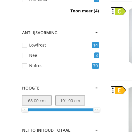
Roestvrij staal
1
C
Toon meer (4)
Roestvrijstaal
7
Wit
84
ANTI-IJSVORMING
Zwart
3
Lowfrost
14
Nee
8
Nofrost
70
HOOGTE
E
-
NETTO INHOUD TOTAAL