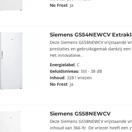
No Frost
: Ja
Siemens GS54NEWCV Extrakl
Deze Siemens GS54NEWCV vrijstaande vrie
prestaties en gebruiksgemak dankzij een
Het innovatieve..
Energielabel
: C
Geluidsniveau
: Stil - 38 dB
Inhoud
: 328 l vriezen
No Frost
: Ja
Siemens GS58NEWCV
Deze Siemens GS58NEWCV vrijstaande vrie
inhoud van 366 ltr. De vriezer heeft een 