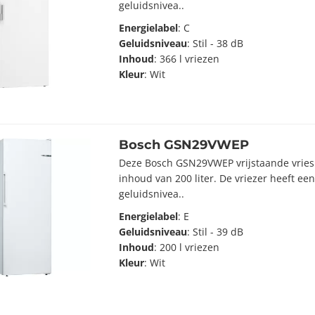
geluidsnivea..
Energielabel
: C
Geluidsniveau
: Stil - 38 dB
Inhoud
: 366 l vriezen
Kleur
: Wit
Bosch GSN29VWEP
Deze Bosch GSN29VWEP vrijstaande vriesk
inhoud van 200 liter. De vriezer heeft ee
geluidsnivea..
Energielabel
: E
Geluidsniveau
: Stil - 39 dB
Inhoud
: 200 l vriezen
Kleur
: Wit