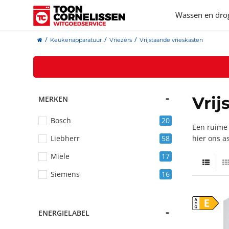
Wassen en dro
Keukenapparatuur
Vriezers
Vrijstaande vrieskasten
Vrij
MERKEN
Bosch
20
Een ruime 
Liebherr
58
hier ons a
Miele
17
Siemens
16
E
ENERGIELABEL