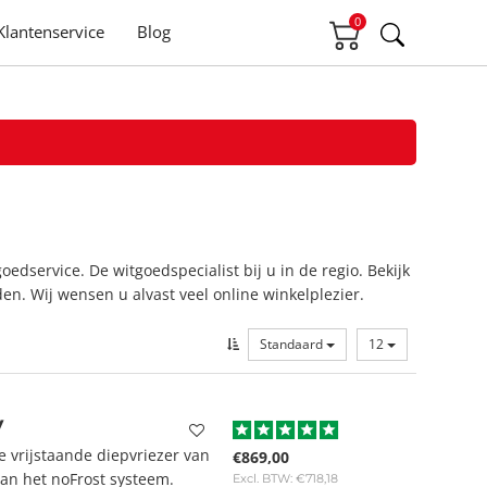
0
Klantenservice
Blog
oedservice. De witgoedspecialist bij u in de regio. Bekijk
en. Wij wensen u alvast veel online winkelplezier.
Standaard
12
V
vrijstaande diepvriezer van
€869,00
van het noFrost systeem.
Excl. BTW: €718,18