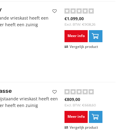
V
nde vrieskast heeft een
€1.099,00
zer heeft een zuinig
Excl. BTW: €908,26
Meer info
Vergelijk product
asse
staande vrieskast heeft een
€809,00
zer heeft een zuinig
Excl. BTW: €668,60
Meer info
Vergelijk product