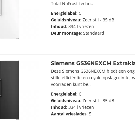
Total NoFrost-techn..
Energielabel
: C
Geluidsniveau
: Zeer stil - 35 dB
Inhoud
: 334 l vriezen
Deur montage
: Standaard
Siemens GS36NEXCM Extrakl
Deze Siemens GS36NEXCM biedt een ong
stille efficiëntie en royale opslagruimte,
voorraden kunt be..
Energielabel
: C
Geluidsniveau
: Zeer stil - 35 dB
Inhoud
: 334 l vriezen
Aantal vrieslades
: 5