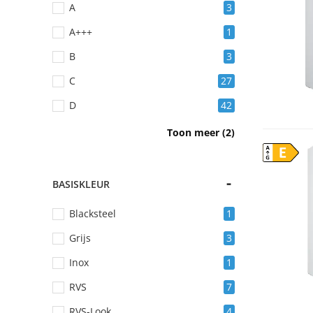
A
3
A+++
1
B
3
C
27
D
42
E
31
Toon meer (2)
E
F
4
BASISKLEUR
Blacksteel
1
Grijs
3
Inox
1
RVS
7
RVS-Look
4