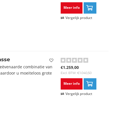
Meer info
Vergelijk product
asse
eëvenaarde combinatie van
€1.259,00
 waardoor u moeiteloos grote
Excl. BTW: €1.040,50
Meer info
Vergelijk product