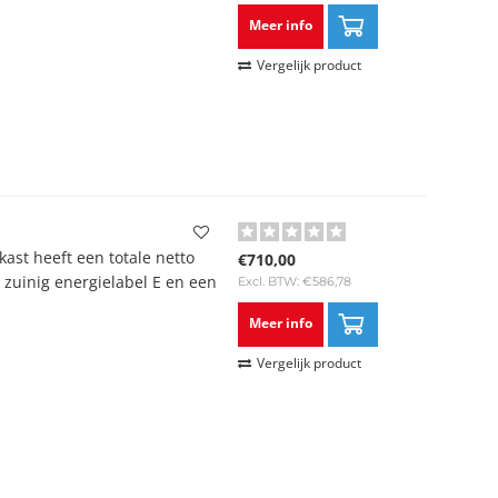
Meer info
Vergelijk product
ast heeft een totale netto
€710,00
n zuinig energielabel E en een
Excl. BTW: €586,78
Meer info
Vergelijk product