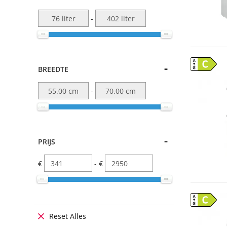
-
C
BREEDTE
-
PRIJS
€
- €
C
Reset Alles