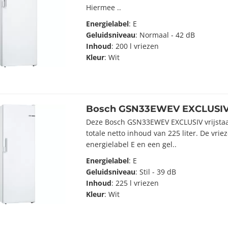
Hiermee ..
Energielabel
: E
Geluidsniveau
: Normaal - 42 dB
Inhoud
: 200 l vriezen
Kleur
: Wit
Bosch GSN33EWEV EXCLUSI
Deze Bosch GSN33EWEV EXCLUSIV vrijstaa
totale netto inhoud van 225 liter. De vrie
energielabel E en een gel..
Energielabel
: E
Geluidsniveau
: Stil - 39 dB
Inhoud
: 225 l vriezen
Kleur
: Wit