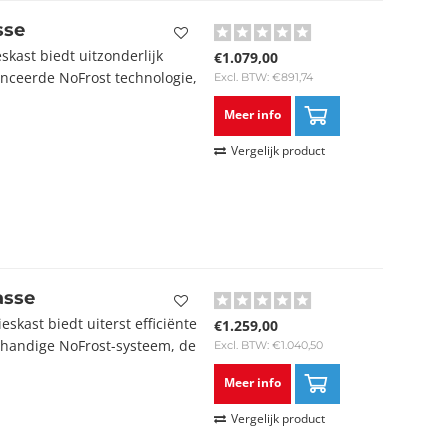
sse
kast biedt uitzonderlijk
€1.079,00
anceerde NoFrost technologie,
Excl. BTW: €891,74
Meer info
Vergelijk product
asse
kast biedt uiterst efficiënte
€1.259,00
t handige NoFrost-systeem, de
Excl. BTW: €1.040,50
Meer info
Vergelijk product