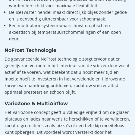
worden herschikt voor maximale flexibiliteit.
De IceTwister hendel maakt direct ijsblokjes zonder gedoe
en is eenvoudig uitneembaar voor schoonmaak.
Een multi-alarmsysteem waarschuwt u optisch en
akoestisch bij temperatuurschommelingen of een open
deur.
NoFrost Technologie
De geavanceerde NoFrost technologie zorgt ervoor dat er
geen ijs kan vormen in het interieur van de vriezer door vocht
actief af te voeren, wat betekent dat u nooit meer tijd en
moeite hoeft te investeren in het vervelende en tijdrovende
karwei van handmatig ontdooien, zodat uw vriezer altijd
optimaal presteert en schoon blijft.
VarioZone & MultiAirflow
Het VarioZone concept geeft u volledige vrijheid om de glazen
plateaus en lades naar wens te herschikken of te verwijderen,
zodat u grote items zoals pizza's of een hele kip moeiteloos
kunt opbergen. Dit voordeel wordt versterkt door het