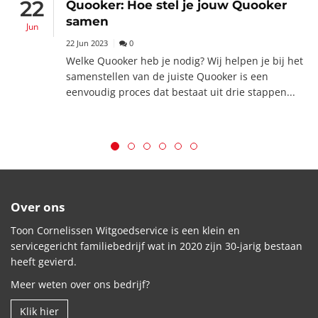
22
Quooker: Hoe stel je jouw Quooker
samen
Jun
22 Jun 2023
0
Welke Quooker heb je nodig? Wij helpen je bij het
samenstellen van de juiste Quooker is een
eenvoudig proces dat bestaat uit drie stappen...
Over ons
Toon Cornelissen Witgoedservice is een klein en
servicegericht familiebedrijf wat in 2020 zijn 30-jarig bestaan
heeft gevierd.
Meer weten over ons bedrijf?
Klik hier