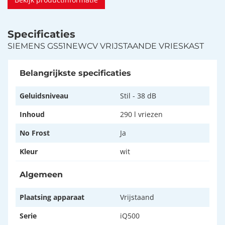
Specificaties
SIEMENS GS51NEWCV VRIJSTAANDE VRIESKAST
Belangrijkste specificaties
Geluidsniveau
Stil - 38 dB
Inhoud
290 l vriezen
No Frost
Ja
Kleur
wit
Algemeen
Plaatsing apparaat
Vrijstaand
Serie
iQ500