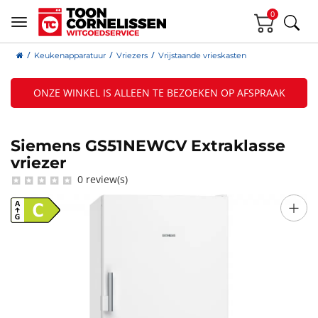
0
Keukenapparatuur
Vriezers
Vrijstaande vrieskasten
ONZE WINKEL IS ALLEEN TE BEZOEKEN OP AFSPRAAK
Siemens GS51NEWCV Extraklasse
vriezer
0 review(s)
+
C