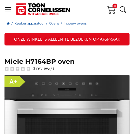
0
Keukenapparatuur
Ovens
Inbouw ovens
ONZE WINKEL IS ALLEEN TE BEZOEKEN OP AFSPRAAK
Miele H7164BP oven
0 review(s)
A+