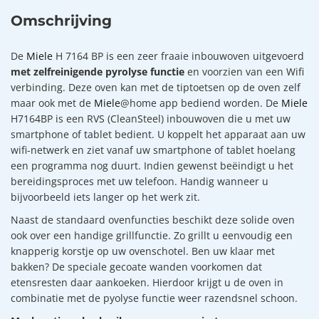
Omschrijving
De
Miele
H 7164 BP is een zeer fraaie inbouwoven uitgevoerd
met zelfreinigende pyrolyse functie
en voorzien van een Wifi
verbinding. Deze oven kan met de tiptoetsen op de oven zelf
maar ook met de
Miele
@home app bediend worden. De
Miele
H7164BP is een RVS (CleanSteel) inbouwoven die u met uw
smartphone of tablet bedient. U koppelt het apparaat aan uw
wifi-netwerk en ziet vanaf uw smartphone of tablet hoelang
een programma nog duurt. Indien gewenst beëindigt u het
bereidingsproces met uw telefoon. Handig wanneer u
bijvoorbeeld iets langer op het werk zit.
Naast de standaard ovenfuncties beschikt deze solide oven
ook over een handige grillfunctie. Zo grillt u eenvoudig een
knapperig korstje op uw ovenschotel. Ben uw klaar met
bakken? De speciale gecoate wanden voorkomen dat
etensresten daar aankoeken. Hierdoor krijgt u de oven in
combinatie met de pyolyse functie weer razendsnel schoon.