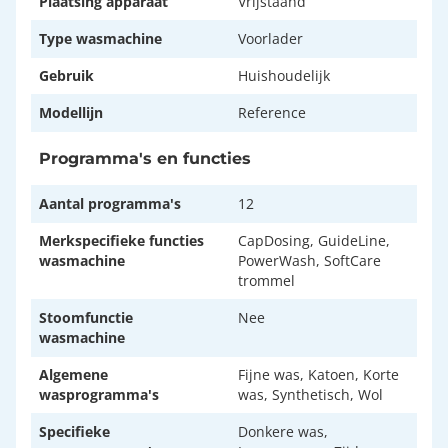
Plaatsing apparaat
Vrijstaand
Type wasmachine
Voorlader
Gebruik
Huishoudelijk
Modellijn
Reference
Programma's en functies
Aantal programma's
12
Merkspecifieke functies
CapDosing, GuideLine,
wasmachine
PowerWash, SoftCare
trommel
Stoomfunctie
Nee
wasmachine
Algemene
Fijne was, Katoen, Korte
wasprogramma's
was, Synthetisch, Wol
Specifieke
Donkere was,