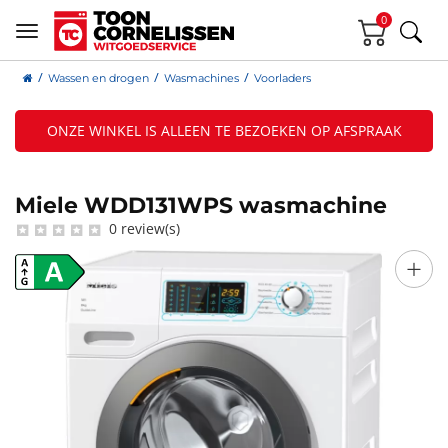
0
Wassen en drogen
Wasmachines
Voorladers
ONZE WINKEL IS ALLEEN TE BEZOEKEN OP AFSPRAAK
Miele WDD131WPS wasmachine
0 review(s)
+
A