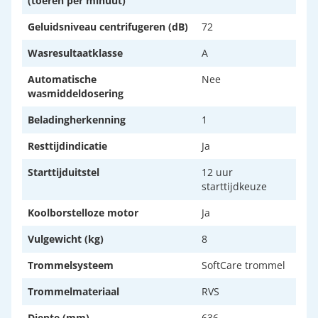
(toeren per minuut)
Geluidsniveau centrifugeren (dB)
72
Wasresultaatklasse
A
Automatische
Nee
wasmiddeldosering
Beladingherkenning
1
Resttijdindicatie
Ja
Starttijduitstel
12 uur
starttijdkeuze
Koolborstelloze motor
Ja
Vulgewicht (kg)
8
Trommelsysteem
SoftCare trommel
Trommelmateriaal
RVS
Diepte (mm)
636