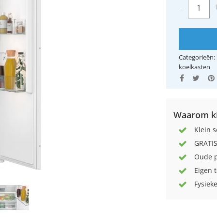
-
Categorieën:
koelkasten
Waarom ki
Klein s
GRATIS
Oude p
Eigen 
Fysieke