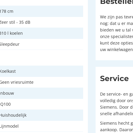
Bestelle
178 cm
We zijn pas tev
Zeer stil - 35 dB
nog: dat u er m
bieden we u tal 
310 l koelen
onze specialist
kunt deze optie
Sleepdeur
uw winkelwagent
Koelkast
Service
Geen vriesruimte
Inbouw
De service- en 
volledig door on
iQ100
Siemens. Door d
snelle afhandel
Huishoudelijk
Siemens hecht g
Lijnmodel
aankoop. Daarom