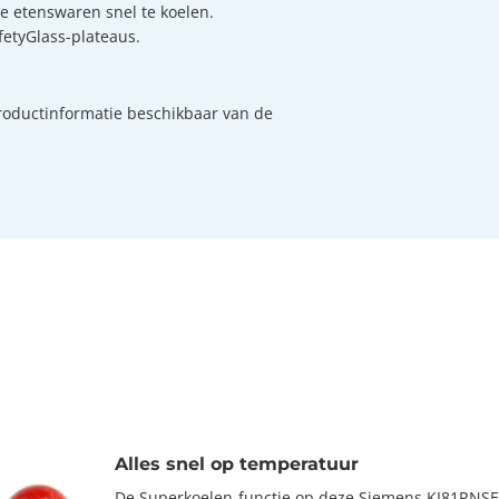
se etenswaren snel te koelen.
afetyGlass-plateaus.
roductinformatie beschikbaar van de
Alles snel op temperatuur
De Superkoelen-functie op deze Siemens KI81RNSE0 