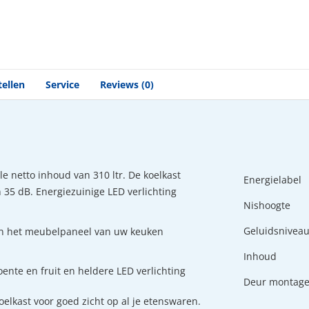
tellen
Service
Reviews (0)
e netto inhoud van 310 ltr. De koelkast
Energielabel
 35 dB. Energiezuinige LED verlichting
Nishoogte
Geluidsnivea
n het meubelpaneel van uw keuken
Inhoud
ente en fruit en heldere LED verlichting
Deur montag
koelkast voor goed zicht op al je etenswaren.