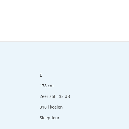
E
178 cm
u
Zeer stil - 35 dB
310 l koelen
e
Sleepdeur