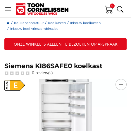
0
Keukenapparatuur
Koelkasten
Inbouw koelkasten
Inbouw koel-vriescombinaties
ONZE WINKEL IS ALLEEN TE BEZOEKEN OP AFSPRAAK
Siemens KI86SAFE0 koelkast
0 review(s)
+
E