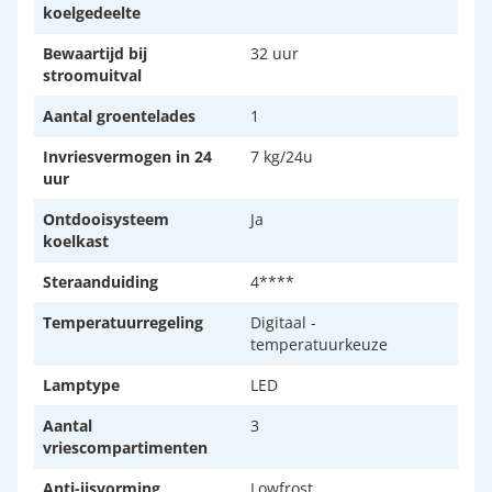
koelgedeelte
Bewaartijd bij
32 uur
stroomuitval
Aantal groentelades
1
Invriesvermogen in 24
7 kg/24u
uur
Ontdooisysteem
Ja
koelkast
Steraanduiding
4****
Temperatuurregeling
Digitaal -
temperatuurkeuze
Lamptype
LED
Aantal
3
vriescompartimenten
Anti-ijsvorming
Lowfrost