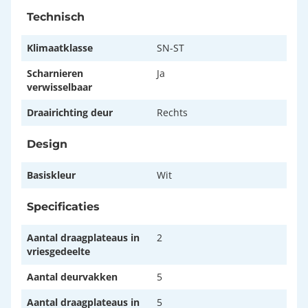
Technisch
Klimaatklasse
SN-ST
Scharnieren
Ja
verwisselbaar
Draairichting deur
Rechts
Design
Basiskleur
Wit
Specificaties
Aantal draagplateaus in
2
vriesgedeelte
Aantal deurvakken
5
Aantal draagplateaus in
5