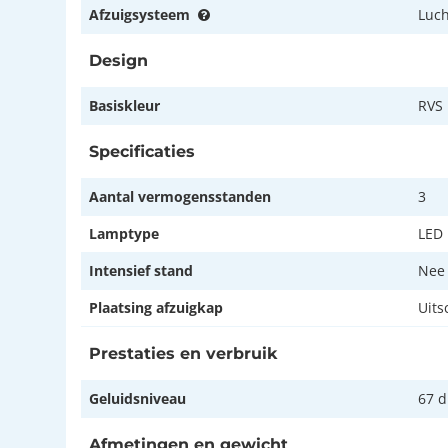
Afzuigsysteem
Luch
Design
Basiskleur
RVS
Specificaties
Aantal vermogensstanden
3
Lamptype
LED
Intensief stand
Nee
Plaatsing afzuigkap
Uits
Prestaties en verbruik
Geluidsniveau
67 
Afmetingen en gewicht