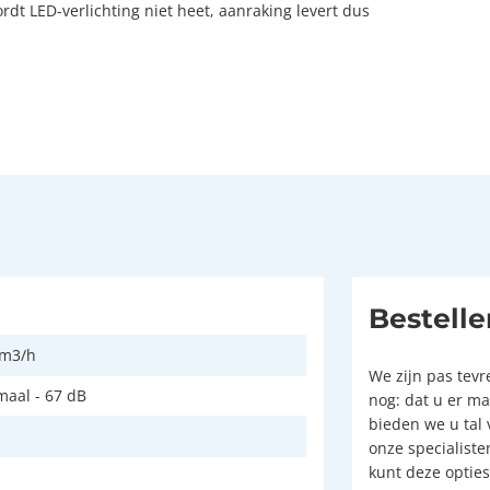
t LED-verlichting niet heet, aanraking levert dus
Bestelle
 m3/h
We zijn pas tev
aal - 67 dB
nog: dat u er m
bieden we u tal 
onze specialist
kunt deze optie