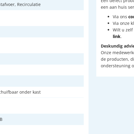
Een defect prod
tafvoer, Recirculatie
een aan huis ser
Via ons
co
Via onze k
Wilt u zel
link
.
Deskundig advi
Onze medewerker
de producten, d
ondersteuning o
chuifbaar onder kast
dB