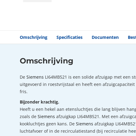
Omschrijving
Specificaties
Documenten
Bes
Omschrijving
De
Siemens
LI64MB521 is een solide afzuigap met een st
uitgevoerd in roestvrijstaal en heeft een afzuigcapacitei
fris.
Bijzonder krachtig.
Heeft u een hekel aan etensluchtjes die lang blijven han
zoals de
Siemens
afzuigkap LI64MB521. Met een afzuigcap
kookluchtjes geen kans. De
Siemens
afzuigkap LI64MB521
luchtafvoer of in de recirculatiestand (bij recirculatie h