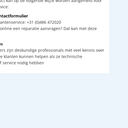
uct kan op de volgende wijze worden aangemeld voor
vice:
ntactformulier
lantenservice: +31 (0)486 472020
f online een reparatie aanvragen? Dat kan met deze
es
s zijn deskundige professionals met veel kennis over
ie klanten kunnen helpen als ze technische
f service nodig hebben