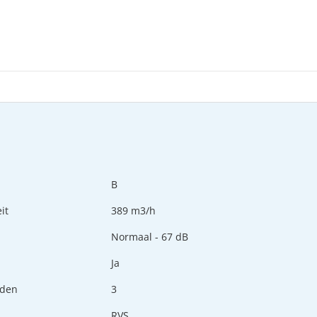
B
it
389 m3/h
u
Normaal - 67 dB
Ja
nden
3
RVS