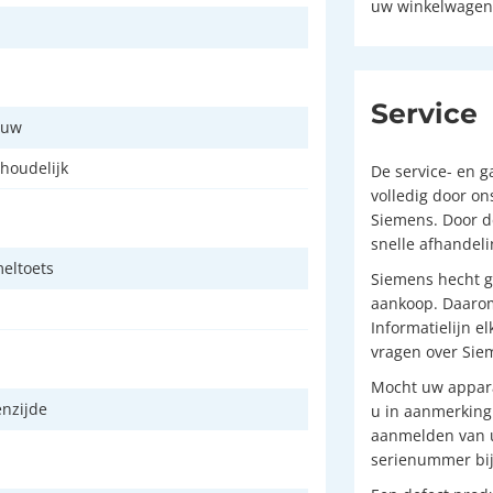
uw winkelwagent
Service
ouw
houdelijk
De service- en 
volledig door on
Siemens. Door d
snelle afhandel
eltoets
Siemens hecht g
aankoop. Daarom
Informatielijn e
vragen over Sie
Mocht uw appara
nzijde
u in aanmerking
aanmelden van u
serienummer bij