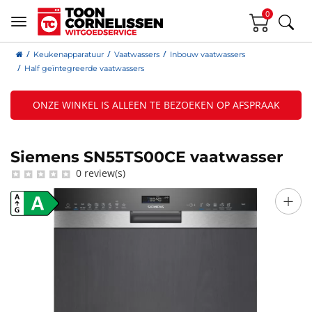
0
Keukenapparatuur
Vaatwassers
Inbouw vaatwassers
Half geïntegreerde vaatwassers
ONZE WINKEL IS ALLEEN TE BEZOEKEN OP AFSPRAAK
Siemens SN55TS00CE vaatwasser
0 review(s)
+
A