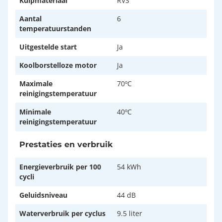
Kuipmateriaal
RVS
Aantal
6
temperatuurstanden
Uitgestelde start
Ja
Koolborstelloze motor
Ja
Maximale
70ºC
reinigingstemperatuur
Minimale
40ºC
reinigingstemperatuur
Prestaties en verbruik
Energieverbruik per 100
54 kWh
cycli
Geluidsniveau
44 dB
Waterverbruik per cyclus
9.5 liter