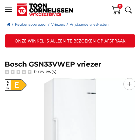
0
Keukenapparatuur
Vriezers
Vrijstaande vrieskasten
ONZE WINKEL IS ALLEEN TE BEZOEKEN OP AFSPRAAK
Bosch GSN33VWEP vriezer
0 review(s)
+
E