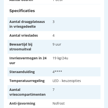
Specificaties
Aantal draagplateaus
3
in vriesgedeelte
Aantal vrieslades
4
Bewaartijd bij
9 uur
stroomuitval
Invriesvermogen in 24
19 kg/24u
uur
Steraanduiding
4****
Temperatuurregeling
LED - keuzeopties
Aantal
7
vriescompartimenten
Anti-ijsvorming
Nofrost