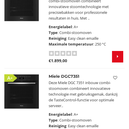
combi-stoomoven combineert
innovatieve stoomtechnologie met
precisiebakken voor professionele
resultaten in huis. Met ..
Energielabel
: A+
Type
: Combi-stoomoven
Reiniging
: Easy clean emaille
Maximale temperatuur
: 250 °C
€1.899,00
Miele DGC7351
A+
Deze Miele DGC 7351 inbouw combi-
stoomoven combineert innovatieve
technologie met gebruiksgemak, dankzij
de TasteControl-functie voor optimale
serveer..
Energielabel
: A+
Type
: Combi-stoomoven
Reiniging
: Easy clean emaille