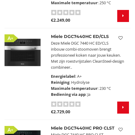
Maximale temperatuur
: 250 °C
€2.249,00
Miele DGC7440HC ED/CLS
A+
Deze Miele DGC 7440 HC ED/CLS
inbouw combi-stoomoven brengt
professioneel koken naar jouw keuken.
Met zijn roestvrijstalen CleanSteel-design
combineer..
Energielabel
: A+
Reiniging
: Hydrolyse
Maximale temperatuur
: 230 °C
Bediening via app
: Ja
€2.729,00
Miele DGC7440HC PRO CLST
A+
Miele DGC 7440 HC PRO CLST