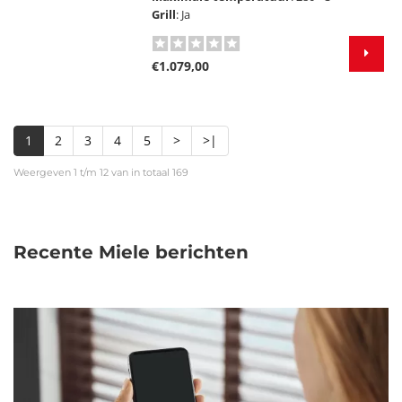
Grill
: Ja
€1.079,00
1
2
3
4
5
>
>|
Weergeven 1 t/m 12 van in totaal 169
Recente Miele berichten