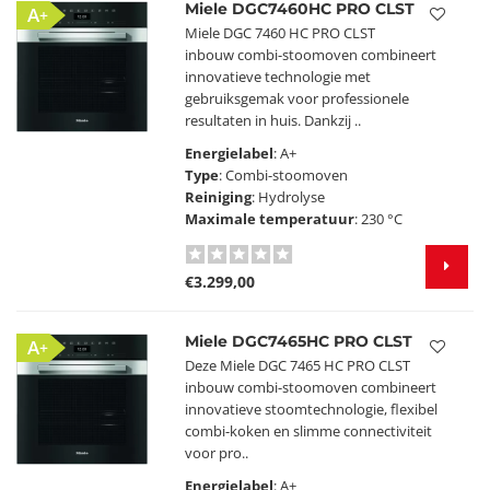
Miele DGC7460HC PRO CLST
A+
Miele DGC 7460 HC PRO CLST
inbouw combi-stoomoven combineert
innovatieve technologie met
gebruiksgemak voor professionele
resultaten in huis. Dankzij ..
Energielabel
: A+
Type
: Combi-stoomoven
Reiniging
: Hydrolyse
Maximale temperatuur
: 230 °C
€3.299,00
Miele DGC7465HC PRO CLST
A+
Deze Miele DGC 7465 HC PRO CLST
inbouw combi-stoomoven combineert
innovatieve stoomtechnologie, flexibel
combi-koken en slimme connectiviteit
voor pro..
Energielabel
: A+