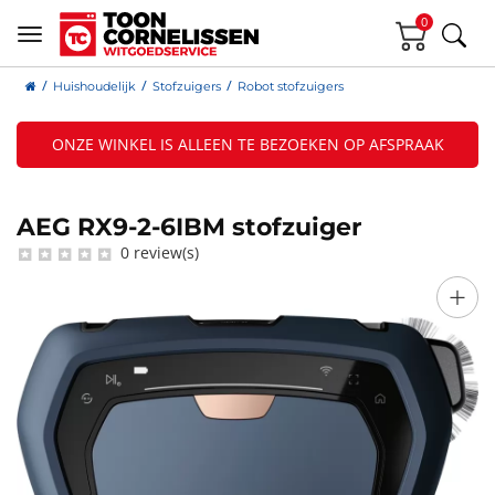
0
Huishoudelijk
Stofzuigers
Robot stofzuigers
ONZE WINKEL IS ALLEEN TE BEZOEKEN OP AFSPRAAK
AEG RX9-2-6IBM stofzuiger
0 review(s)
+