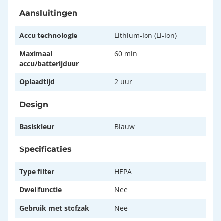
Aansluitingen
Accu technologie
Lithium-Ion (Li-Ion)
Maximaal
60 min
accu/batterijduur
Oplaadtijd
2 uur
Design
Basiskleur
Blauw
Specificaties
Type filter
HEPA
Dweilfunctie
Nee
Gebruik met stofzak
Nee