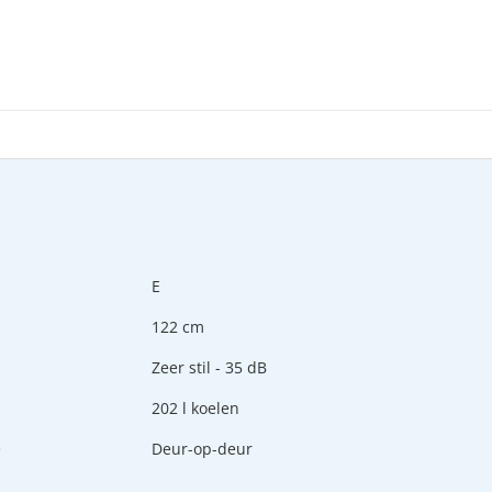
E
122 cm
u
Zeer stil - 35 dB
202 l koelen
e
Deur-op-deur