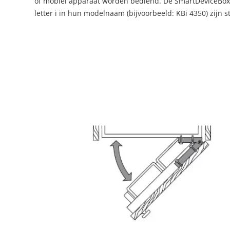
of mobiel apparaat worden bediend. De SmartDeviceBox i
letter i in hun modelnaam (bijvoorbeeld: KBi 4350) zijn