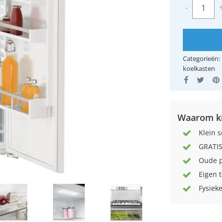
-
Categorieën:
koelkasten
Waarom ki
Klein s
GRATIS
Oude p
Eigen 
Fysieke