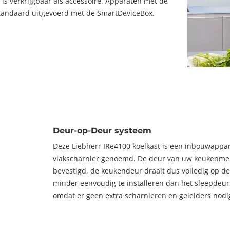
s verkrijgbaar als accessoire. Apparaten met de
 standaard uitgevoerd met de SmartDeviceBox.
Deur-op-Deur systeem
Deze Liebherr IRe4100 koelkast is een inbouwappa
vlakscharnier genoemd. De deur van uw keukenmeub
bevestigd, de keukendeur draait dus volledig op de
minder eenvoudig te installeren dan het sleepdeu
omdat er geen extra scharnieren en geleiders nodig