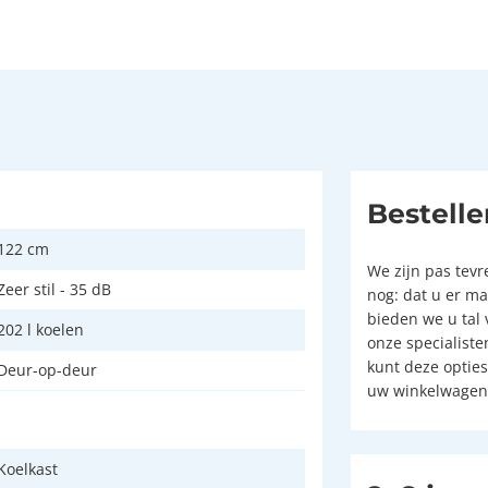
Bestelle
122 cm
We zijn pas tev
Zeer stil - 35 dB
nog: dat u er m
bieden we u tal 
202 l koelen
onze specialist
kunt deze optie
Deur-op-deur
uw winkelwagent
Koelkast