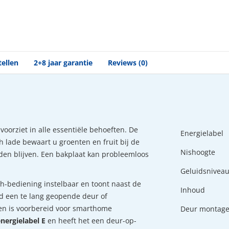
tellen
2+8 jaar garantie
Reviews (0)
voorziet in alle essentiële behoeften. De
Energielabel
sh lade bewaart u groenten en fruit bij de
Nishoogte
den blijven. Een bakplaat kan probleemloos
Geluidsnivea
-bediening instelbaar en toont naast de
Inhoud
d een te lang geopende deur of
r en is voorbereid voor smarthome
Deur montag
nergielabel E
en heeft het een deur-op-